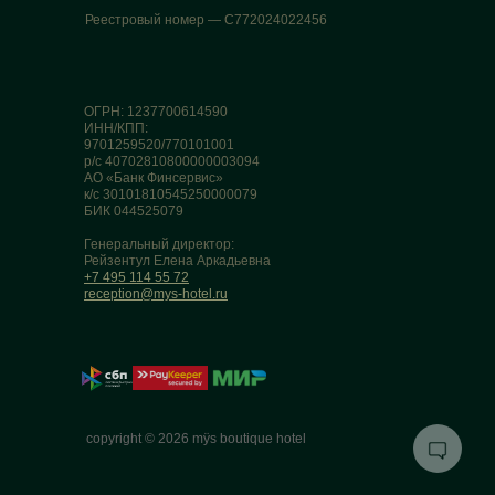
Реестровый номер — С772024022456
ОГРН: 1237700614590
ИНН/КПП:
9701259520/770101001
р/с 40702810800000003094
АО «Банк Финсервис»
к/с 30101810545250000079
БИК 044525079
Генеральный директор:
Рейзентул Елена Аркадьевна
+7 495 114 55 72
reception@mys-hotel.ru
copyright © 2026 mÿs boutique hotel