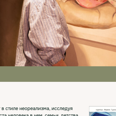
в стиле неореализма, исследуя
та человека в нем, семьи, детства