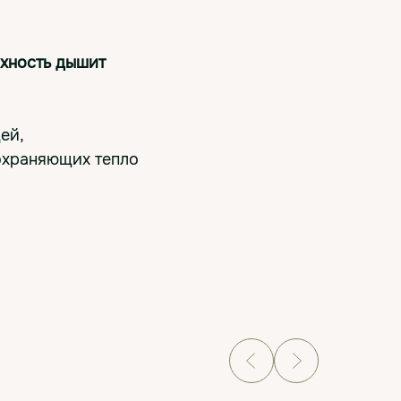
рхность дышит
ей,
охраняющих тепло