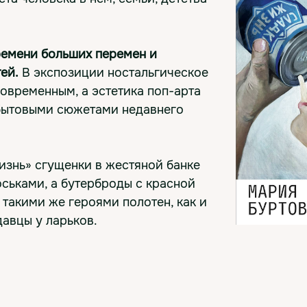
ремени больших перемен и
ей.
В экспозиции ностальгическое
современным, а эстетика поп-арта
 бытовыми сюжетами недавнего
изнь» сгущенки в жестяной банке
оськами, а бутерброды с красной
 такими же героями полотен, как и
авцы у ларьков.