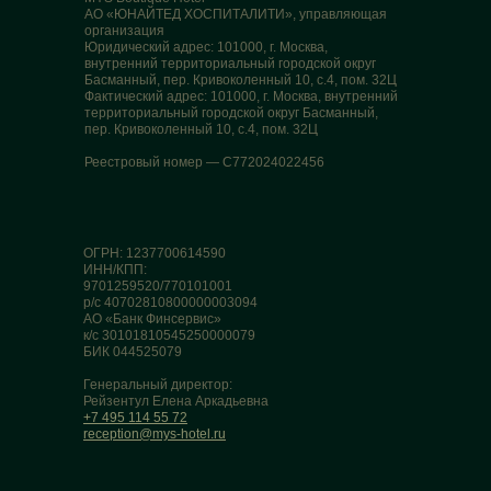
АО «ЮНАЙТЕД ХОСПИТАЛИТИ», управляющая
организация
Юридический адрес: 101000, г. Москва,
внутренний территориальный городской округ
Басманный, пер. Кривоколенный 10, с.4, пом. 32Ц
Фактический адрес: 101000, г. Москва, внутренний
территориальный городской округ Басманный,
пер. Кривоколенный 10, с.4, пом. 32Ц
Реестровый номер — С772024022456
ОГРН: 1237700614590
ИНН/КПП:
9701259520/770101001
р/с 40702810800000003094
АО «Банк Финсервис»
к/с 30101810545250000079
БИК 044525079
Генеральный директор:
Рейзентул Елена Аркадьевна
+7 495 114 55 72
reception@mys-hotel.ru